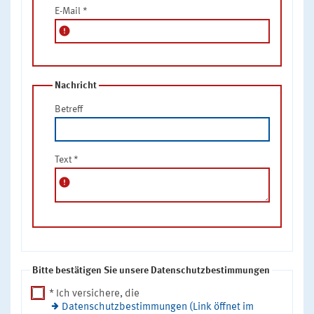
E-Mail
*
error
Nachricht
Betreff
Text
*
error
Bitte bestätigen Sie unsere Datenschutzbestimmungen
* Ich versichere, die
Datenschutzbestimmungen (Link öffnet im