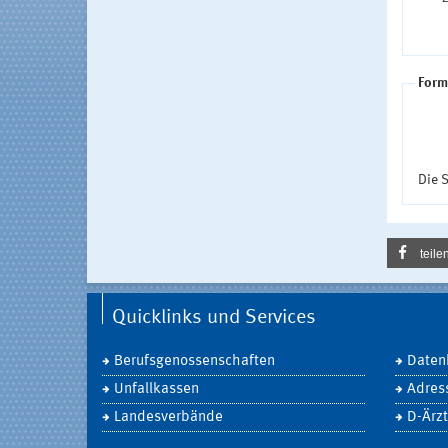
Form
Die S
teile
Quicklinks und Services
Berufsgenossenschaften
Daten
Unfallkassen
Adres
Landesverbände
D-Ärzt