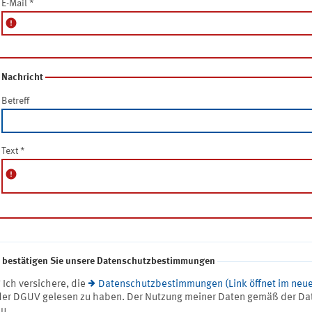
E-Mail
*
error
Nachricht
Betreff
Text
*
error
e bestätigen Sie unsere Datenschutzbestimmungen
* Ich versichere, die
Datenschutzbestimmungen (Link öffnet im neue
der DGUV gelesen zu haben. Der Nutzung meiner Daten gemäß der Da
zu.