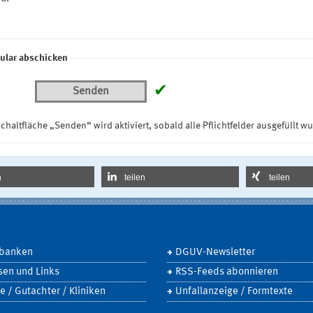
ular abschicken
✔
Senden
chaltfläche „Senden“ wird aktiviert, sobald alle Pflichtfelder ausgefüllt w
n
teilen
teilen
banken
DGUV-Newsletter
sen und Links
RSS-Feeds abonnieren
e / Gutachter / Kliniken
Unfallanzeige / Formtexte