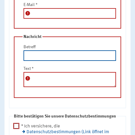
E-Mail
*
error
Nachricht
Betreff
Text
*
error
Bitte bestätigen Sie unsere Datenschutzbestimmungen
* Ich versichere, die
Datenschutzbestimmungen (Link öffnet im