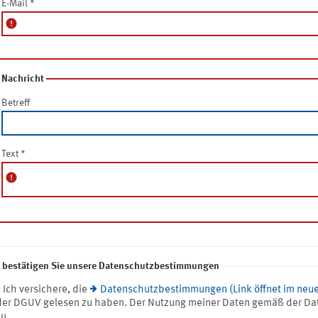
E-Mail
*
error
Nachricht
Betreff
Text
*
error
e bestätigen Sie unsere Datenschutzbestimmungen
* Ich versichere, die
Datenschutzbestimmungen (Link öffnet im neue
der DGUV gelesen zu haben. Der Nutzung meiner Daten gemäß der Da
zu.