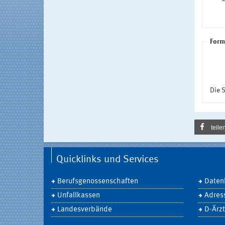
Form
Die S
teile
Quicklinks und Services
Berufsgenossenschaften
Daten
Unfallkassen
Adres
Landesverbände
D-Ärzt