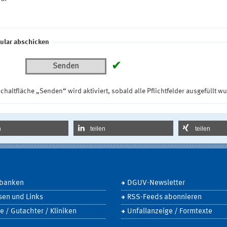
ular abschicken
✔
Senden
chaltfläche „Senden“ wird aktiviert, sobald alle Pflichtfelder ausgefüllt w
n
teilen
teilen
banken
DGUV-Newsletter
sen und Links
RSS-Feeds abonnieren
e / Gutachter / Kliniken
Unfallanzeige / Formtexte