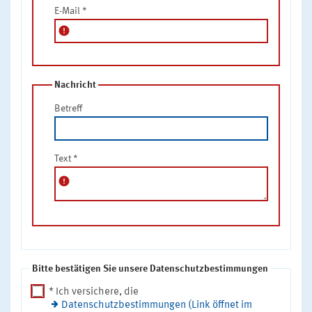
E-Mail
*
error
Nachricht
Betreff
Text
*
error
Bitte bestätigen Sie unsere Datenschutzbestimmungen
* Ich versichere, die
Datenschutzbestimmungen (Link öffnet im