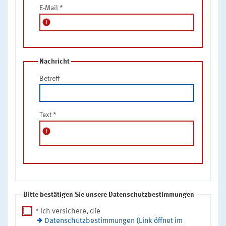
E-Mail
*
error
Nachricht
Betreff
Text
*
error
Bitte bestätigen Sie unsere Datenschutzbestimmungen
* Ich versichere, die
Datenschutzbestimmungen (Link öffnet im