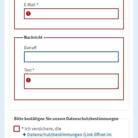
E-Mail
*
error
Nachricht
Betreff
Text
*
error
Bitte bestätigen Sie unsere Datenschutzbestimmungen
* Ich versichere, die
Datenschutzbestimmungen (Link öffnet im