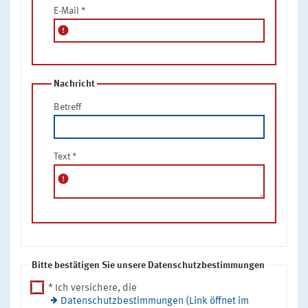
E-Mail
*
error
Nachricht
Betreff
Text
*
error
Bitte bestätigen Sie unsere Datenschutzbestimmungen
* Ich versichere, die
Datenschutzbestimmungen (Link öffnet im