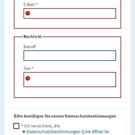
E-Mail
*
error
Nachricht
Betreff
Text
*
error
Bitte bestätigen Sie unsere Datenschutzbestimmungen
* Ich versichere, die
Datenschutzbestimmungen (Link öffnet im