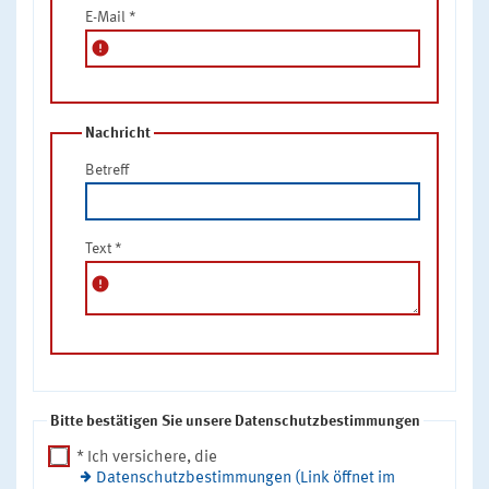
E-Mail
*
error
Nachricht
Betreff
Text
*
error
Bitte bestätigen Sie unsere Datenschutzbestimmungen
* Ich versichere, die
Datenschutzbestimmungen (Link öffnet im