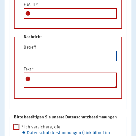
E-Mail
*
error
Nachricht
Betreff
Text
*
error
Bitte bestätigen Sie unsere Datenschutzbestimmungen
* Ich versichere, die
Datenschutzbestimmungen (Link öffnet im