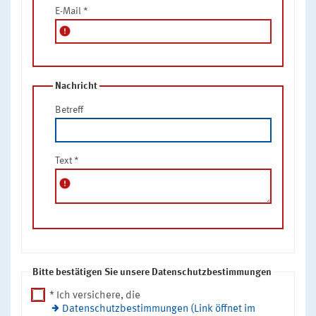
E-Mail
*
error
Nachricht
Betreff
Text
*
error
Bitte bestätigen Sie unsere Datenschutzbestimmungen
* Ich versichere, die
Datenschutzbestimmungen (Link öffnet im