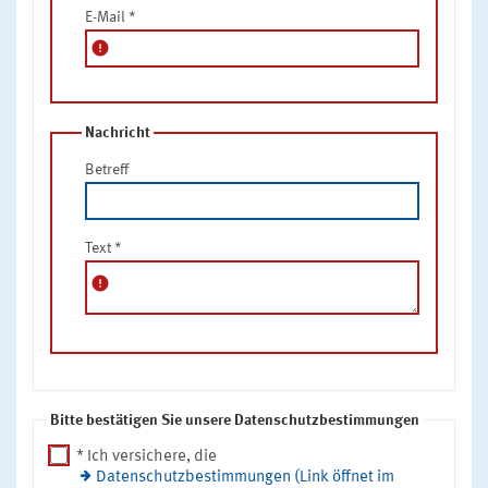
E-Mail
*
error
Nachricht
Betreff
Text
*
error
Bitte bestätigen Sie unsere Datenschutzbestimmungen
* Ich versichere, die
Datenschutzbestimmungen (Link öffnet im