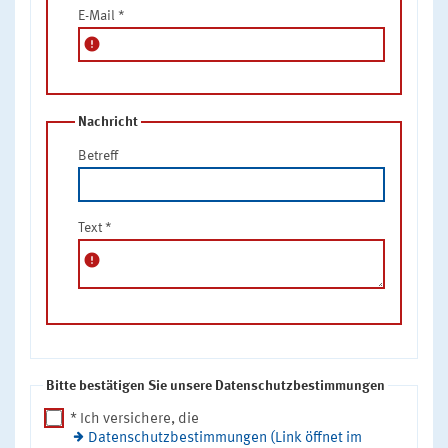
E-Mail
*
error
Nachricht
Betreff
Text
*
error
Bitte bestätigen Sie unsere Datenschutzbestimmungen
* Ich versichere, die
Datenschutzbestimmungen (Link öffnet im