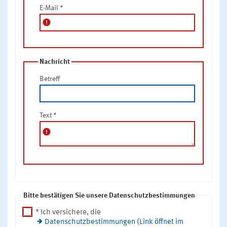
E-Mail
*
error
Nachricht
Betreff
Text
*
error
Bitte bestätigen Sie unsere Datenschutzbestimmungen
* Ich versichere, die
Datenschutzbestimmungen (Link öffnet im