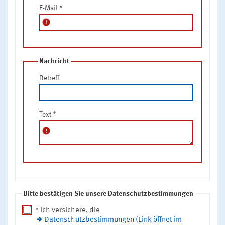
E-Mail
*
error
Nachricht
Betreff
Text
*
error
Bitte bestätigen Sie unsere Datenschutzbestimmungen
* Ich versichere, die
Datenschutzbestimmungen (Link öffnet im