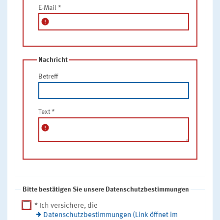
E-Mail
*
error
Nachricht
Betreff
Text
*
error
Bitte bestätigen Sie unsere Datenschutzbestimmungen
* Ich versichere, die
Datenschutzbestimmungen (Link öffnet im