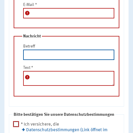
E-Mail
*
error
Nachricht
Betreff
Text
*
error
Bitte bestätigen Sie unsere Datenschutzbestimmungen
* Ich versichere, die
Datenschutzbestimmungen (Link öffnet im