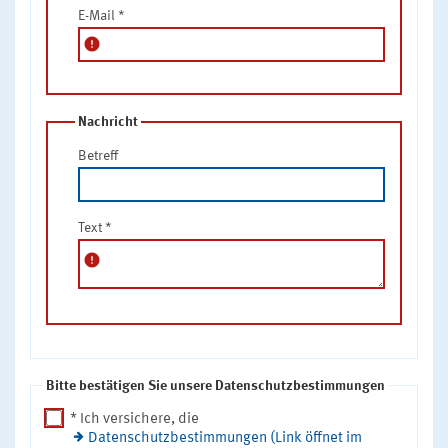
E-Mail
*
error
Nachricht
Betreff
Text
*
error
Bitte bestätigen Sie unsere Datenschutzbestimmungen
* Ich versichere, die
Datenschutzbestimmungen (Link öffnet im