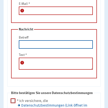
E-Mail
*
error
Nachricht
Betreff
Text
*
error
Bitte bestätigen Sie unsere Datenschutzbestimmungen
* Ich versichere, die
Datenschutzbestimmungen (Link öffnet im