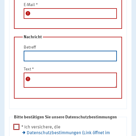
E-Mail
*
error
Nachricht
Betreff
Text
*
error
Bitte bestätigen Sie unsere Datenschutzbestimmungen
* Ich versichere, die
Datenschutzbestimmungen (Link öffnet im