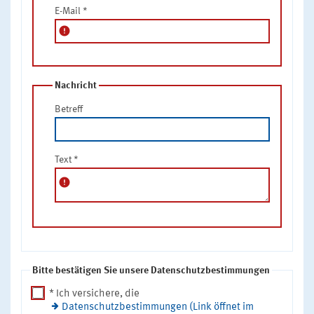
E-Mail
*
error
Nachricht
Betreff
Text
*
error
Bitte bestätigen Sie unsere Datenschutzbestimmungen
* Ich versichere, die
Datenschutzbestimmungen (Link öffnet im