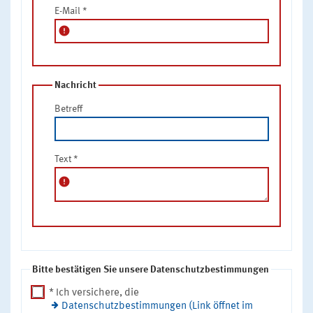
E-Mail
*
error
Nachricht
Betreff
Text
*
error
Bitte bestätigen Sie unsere Datenschutzbestimmungen
* Ich versichere, die
Datenschutzbestimmungen (Link öffnet im