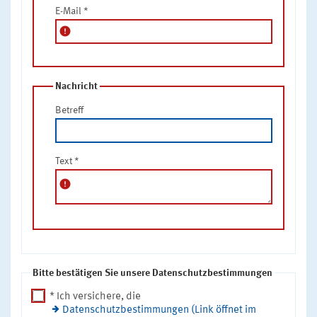
E-Mail
*
error
Nachricht
Betreff
Text
*
error
Bitte bestätigen Sie unsere Datenschutzbestimmungen
* Ich versichere, die
Datenschutzbestimmungen (Link öffnet im