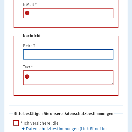
E-Mail
*
error
Nachricht
Betreff
Text
*
error
Bitte bestätigen Sie unsere Datenschutzbestimmungen
* Ich versichere, die
Datenschutzbestimmungen (Link öffnet im