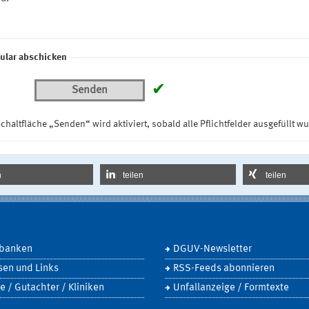
ular abschicken
✔
Senden
chaltfläche „Senden“ wird aktiviert, sobald alle Pflichtfelder ausgefüllt w
n
teilen
teilen
banken
DGUV-Newsletter
sen und Links
RSS-Feeds abonnieren
e / Gutachter / Kliniken
Unfallanzeige / Formtexte