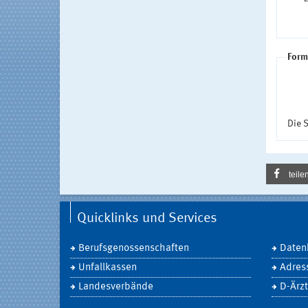
Form
Die S
teile
Quicklinks und Services
Berufsgenossenschaften
Daten
Unfallkassen
Adres
Landesverbände
D-Ärzt