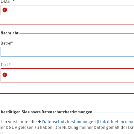
E-Mail
*
error
Nachricht
Betreff
Text
*
error
e bestätigen Sie unsere Datenschutzbestimmungen
* Ich versichere, die
Datenschutzbestimmungen (Link öffnet im neue
der DGUV gelesen zu haben. Der Nutzung meiner Daten gemäß der Da
zu.