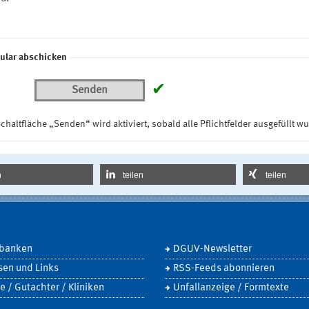
ular abschicken
✔
Senden
chaltfläche „Senden“ wird aktiviert, sobald alle Pflichtfelder ausgefüllt w
n
teilen
teilen
banken
DGUV-Newsletter
sen und Links
RSS-Feeds abonnieren
e / Gutachter / Kliniken
Unfallanzeige / Formtexte