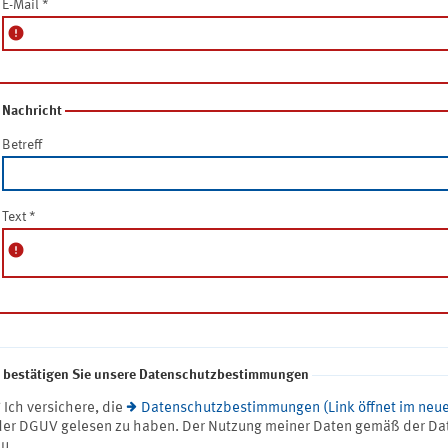
E-Mail
*
error
Nachricht
Betreff
Text
*
error
e bestätigen Sie unsere Datenschutzbestimmungen
* Ich versichere, die
Datenschutzbestimmungen (Link öffnet im neue
der DGUV gelesen zu haben. Der Nutzung meiner Daten gemäß der Da
zu.