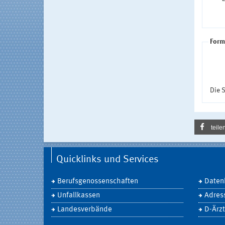
Form
Die S
teile
Quicklinks und Services
Berufsgenossenschaften
Daten
Unfallkassen
Adres
Landesverbände
D-Ärzt