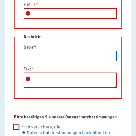
E-Mail
*
error
Nachricht
Betreff
Text
*
error
Bitte bestätigen Sie unsere Datenschutzbestimmungen
* Ich versichere, die
Datenschutzbestimmungen (Link öffnet im