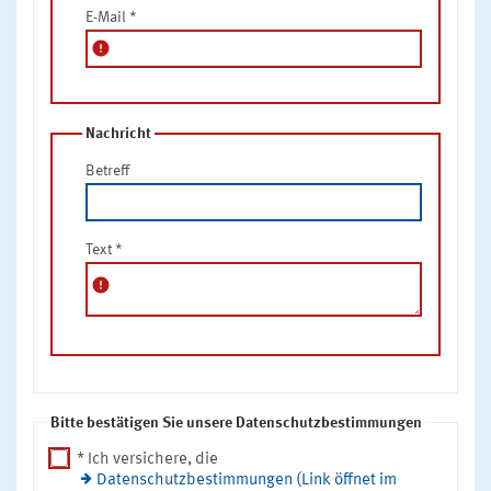
E-Mail
*
error
Nachricht
Betreff
Text
*
error
Bitte bestätigen Sie unsere Datenschutzbestimmungen
* Ich versichere, die
Datenschutzbestimmungen (Link öffnet im