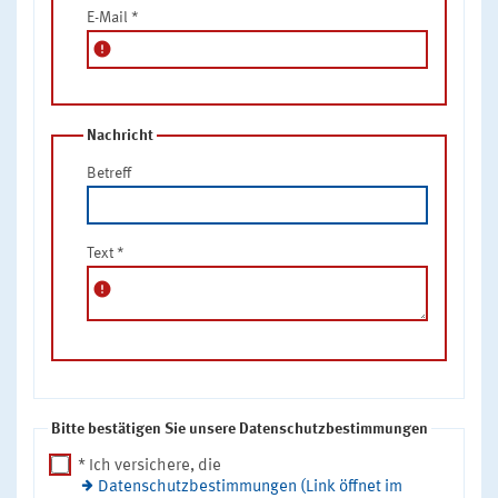
E-Mail
*
error
Nachricht
Betreff
Text
*
error
Bitte bestätigen Sie unsere Datenschutzbestimmungen
* Ich versichere, die
Datenschutzbestimmungen (Link öffnet im