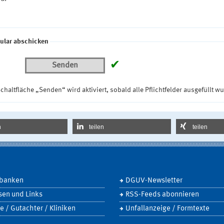
ular abschicken
✔
Senden
chaltfläche „Senden“ wird aktiviert, sobald alle Pflichtfelder ausgefüllt w
n
teilen
teilen
banken
DGUV-Newsletter
sen und Links
RSS-Feeds abonnieren
e / Gutachter / Kliniken
Unfallanzeige / Formtexte