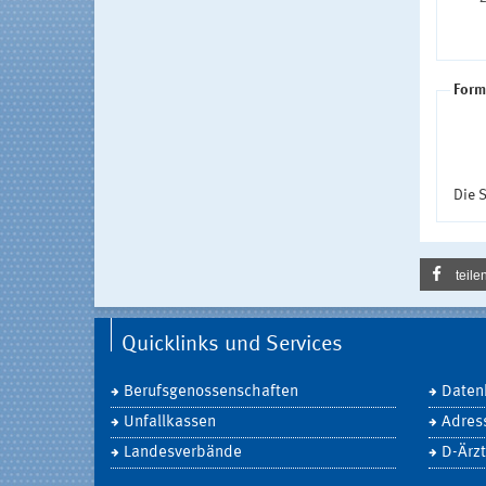
Form
Die S
teile
Quicklinks und Services
Berufsgenossenschaften
Daten
Unfallkassen
Adres
Landesverbände
D-Ärzt