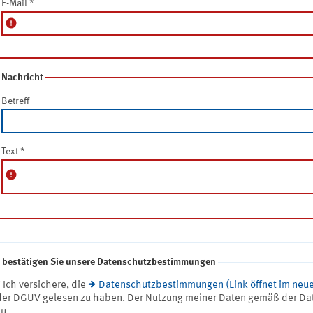
E-Mail
*
error
Nachricht
Betreff
Text
*
error
e bestätigen Sie unsere Datenschutzbestimmungen
* Ich versichere, die
Datenschutzbestimmungen (Link öffnet im neue
der DGUV gelesen zu haben. Der Nutzung meiner Daten gemäß der Da
zu.