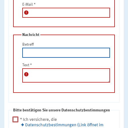
E-Mail
*
error
Nachricht
Betreff
Text
*
error
Bitte bestätigen Sie unsere Datenschutzbestimmungen
* Ich versichere, die
Datenschutzbestimmungen (Link öffnet im