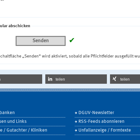
ular abschicken
✔
Senden
chaltfläche „Senden“ wird aktiviert, sobald alle Pflichtfelder ausgefüllt w
n
teilen
teilen
banken
DGUV-Newsletter
sen und Links
RSS-Feeds abonnieren
e / Gutachter / Kliniken
Unfallanzeige / Formtexte