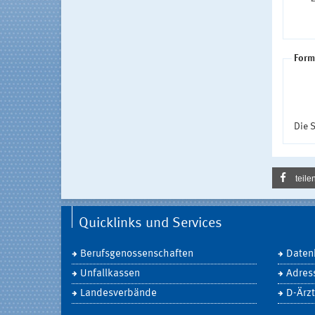
Form
Die S
teile
Quicklinks und Services
Berufsgenossenschaften
Daten
Unfallkassen
Adres
Landesverbände
D-Ärzt