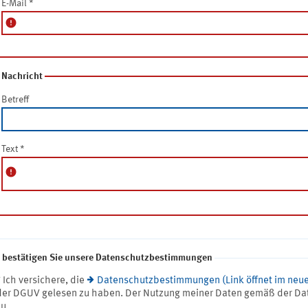
E-Mail
*
error
Nachricht
Betreff
Text
*
error
e bestätigen Sie unsere Datenschutzbestimmungen
* Ich versichere, die
Datenschutzbestimmungen (Link öffnet im neue
der DGUV gelesen zu haben. Der Nutzung meiner Daten gemäß der Da
zu.