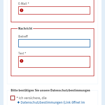
E-Mail
*
error
Nachricht
Betreff
Text
*
error
Bitte bestätigen Sie unsere Datenschutzbestimmungen
* Ich versichere, die
Datenschutzbestimmungen (Link öffnet im