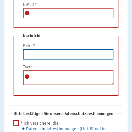
E-Mail
*
error
Nachricht
Betreff
Text
*
error
Bitte bestätigen Sie unsere Datenschutzbestimmungen
* Ich versichere, die
Datenschutzbestimmungen (Link öffnet im