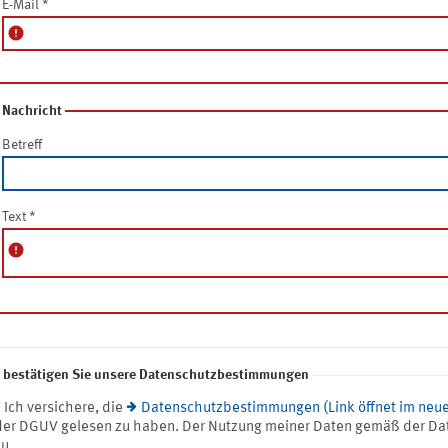
E-Mail
*
error
Nachricht
Betreff
Text
*
error
e bestätigen Sie unsere Datenschutzbestimmungen
* Ich versichere, die
Datenschutzbestimmungen (Link öffnet im neue
der DGUV gelesen zu haben. Der Nutzung meiner Daten gemäß der Da
zu.