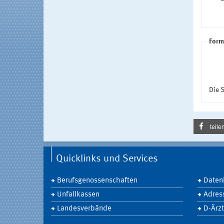
Form
Die S
teile
Quicklinks und Services
Berufsgenossenschaften
Daten
Unfallkassen
Adres
Landesverbände
D-Ärzt