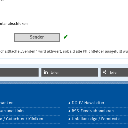
ular abschicken
✔
Senden
chaltfläche „Senden“ wird aktiviert, sobald alle Pflichtfelder ausgefüllt w
n
teilen
teilen
banken
DGUV-Newsletter
sen und Links
RSS-Feeds abonnieren
e / Gutachter / Kliniken
Unfallanzeige / Formtexte