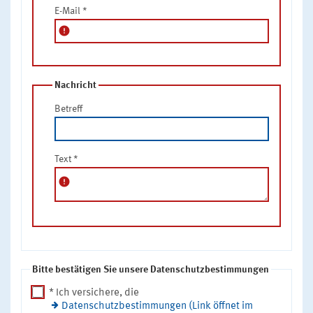
E-Mail
*
error
Nachricht
Betreff
Text
*
error
Bitte bestätigen Sie unsere Datenschutzbestimmungen
* Ich versichere, die
Datenschutzbestimmungen (Link öffnet im