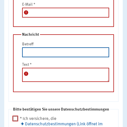
E-Mail
*
error
Nachricht
Betreff
Text
*
error
Bitte bestätigen Sie unsere Datenschutzbestimmungen
* Ich versichere, die
Datenschutzbestimmungen (Link öffnet im