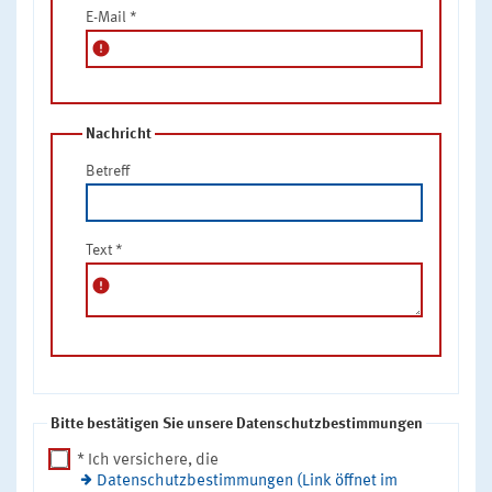
E-Mail
*
error
Nachricht
Betreff
Text
*
error
Bitte bestätigen Sie unsere Datenschutzbestimmungen
* Ich versichere, die
Datenschutzbestimmungen (Link öffnet im