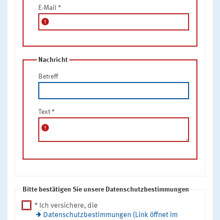
E-Mail
*
error
Nachricht
Betreff
Text
*
error
Bitte bestätigen Sie unsere Datenschutzbestimmungen
* Ich versichere, die
Datenschutzbestimmungen (Link öffnet im